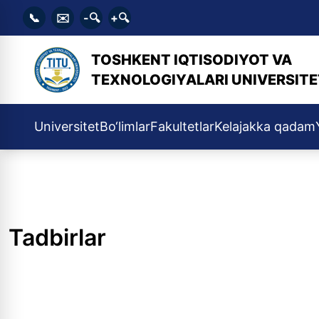
📞
✉️
-🔍
+🔍
TOSHKENT IQTISODIYOT VA
TEXNOLOGIYALARI UNIVERSITE
Universitet
Bo‘limlar
Fakultetlar
Kelajakka qadam
Tadbirlar