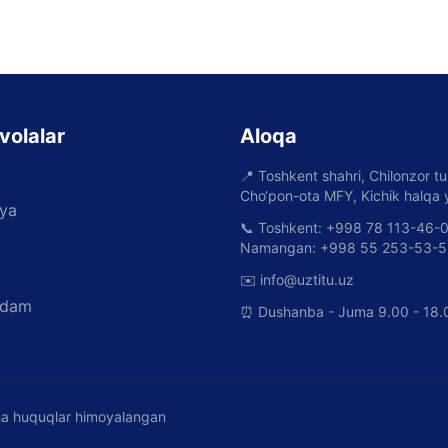
volalar
Aloqa
📍
Toshkent shahri, Chilonzor t
Cho‘pon-ota MFY, Kichik halqa y
iya
📞
Toshkent: +998 78 113-46-0
Namangan: +998 55 253-53-5
✉️
info@uztitu.uz
adam
⏰
Dushanba - Juma 9.00 - 18.
rcha huquqlar himoyalangan