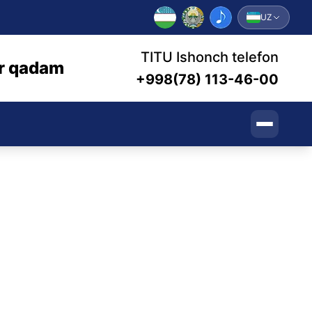
UZ
TITU Ishonch telefon
bir qadam
+998(78) 113-46-00