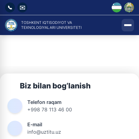
📞
✉️
TOSHKENT IQTISODIYOT VA
TEXNOLOGIYALARI UNIVERSITETI
Biz bilan bog‘lanish
Telefon raqam
+998 78 113 46 00
E-mail
info@uztitu.uz