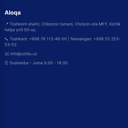
Aloqa
📍
Toshkent shahri, Chilonzor tumani, Cho‘pon-ota MFY, Kichik
halqa yo‘li 50-uy.
📞
Toshkent: +998 78 113-46-00 | Namangan: +998 55 253-
53-53
✉️
info@uztitu.uz
⏰
Dushanba - Juma 9.00 - 18.00