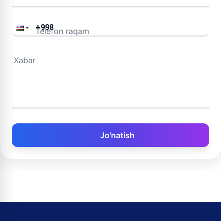
Telefon raqam
Xabar
Jo'natish