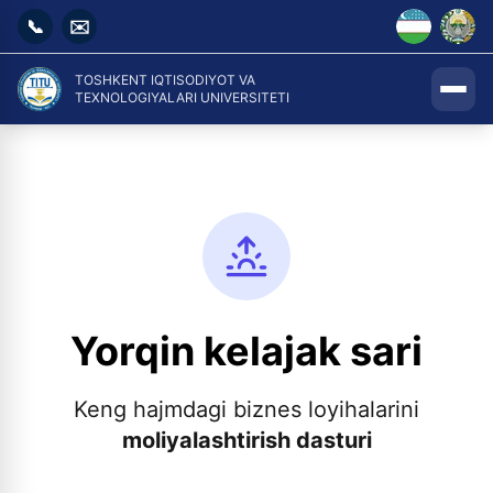
📞
✉️
TOSHKENT IQTISODIYOT VA
TEXNOLOGIYALARI UNIVERSITETI
Yorqin kelajak sari
Keng hajmdagi biznes loyihalarini
moliyalashtirish dasturi