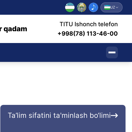
UZ
TITU Ishonch telefon
bir qadam
+998(78) 113-46-00
Ta’lim sifatini ta'minlash bo‘limi