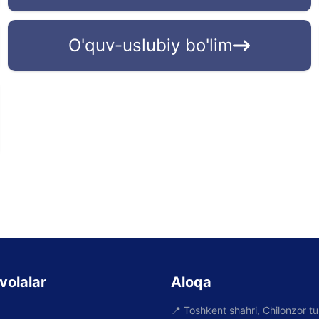
O'quv-uslubiy bo'lim
volalar
Aloqa
📍
Toshkent shahri, Chilonzor t