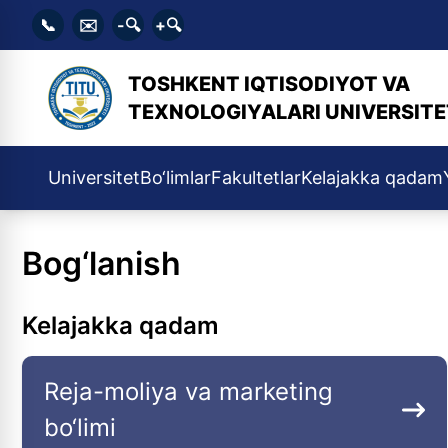
📞
✉️
-🔍
+🔍
TOSHKENT IQTISODIYOT VA
TEXNOLOGIYALARI UNIVERSITE
Universitet
Bo‘limlar
Fakultetlar
Kelajakka qadam
Bog‘lanish
Kelajakka qadam
Reja-moliya va marketing
bo‘limi