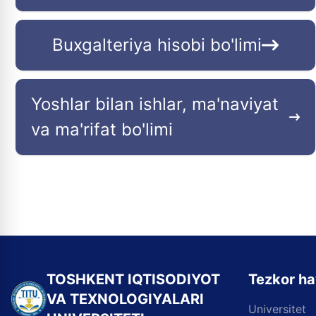
Buxgalteriya hisobi bo'limi
Yoshlar bilan ishlar, ma'naviyat
va ma'rifat bo'limi
TOSHKENT IQTISODIYOT
Tezkor ha
VA TEXNOLOGIYALARI
Universitet