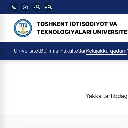
📞
✉️
-🔍
+🔍
TOSHKENT IQTISODIYOT VA
TEXNOLOGIYALARI UNIVERSITE
Universitet
Bo‘limlar
Fakultetlar
Kelajakka qadam
Yakka tartibdagi