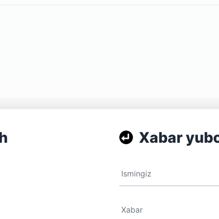
sh
Xabar yubo
Ismingiz
Xabar