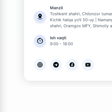
Manzil
Toshkent shahri, Chilonzor tuma
Kichik halqa yo‘li 50-uy | Nama
shahri, Oramgox MFY, Shimoliy a
Ish vaqti
9:00 - 18:00