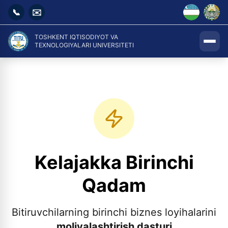
📞
✉️
TOSHKENT IQTISODIYOT VA
TEXNOLOGIYALARI UNIVERSITETI
Kelajakka Birinchi
Qadam
Bitiruvchilarning birinchi biznes loyihalarini
moliyalashtirish dasturi