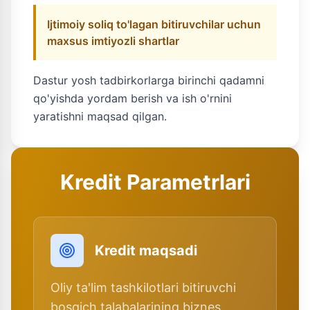
Ijtimoiy soliq to'lagan bitiruvchilar uchun
maxsus imtiyozli shartlar
Dastur yosh tadbirkorlarga birinchi qadamni
qo'yishda yordam berish va ish o'rnini
yaratishni maqsad qilgan.
Kredit Parametrlari
Kredit maqsadi
Oliy ta'lim tashkilotlari bitiruvchi
bosqich talabalarining biznes