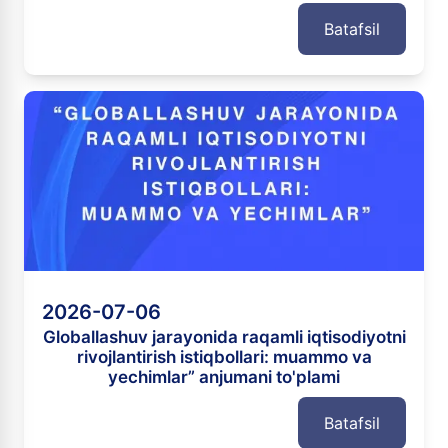
Batafsil
2026-07-06
Globallashuv jarayonida raqamli iqtisodiyotni
rivojlantirish istiqbollari: muammo va
yechimlar” anjumani to'plami
Batafsil