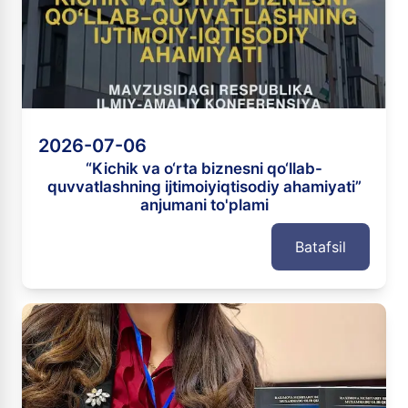
2026-07-06
“Kichik va o‘rta biznesni qo‘llab-
quvvatlashning ijtimoiyiqtisodiy ahamiyati”
anjumani to'plami
Batafsil