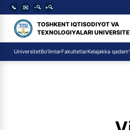
📞
✉️
-🔍
+🔍
TOSHKENT IQTISODIYOT VA
TEXNOLOGIYALARI UNIVERSITE
Universitet
Bo‘limlar
Fakultetlar
Kelajakka qadam
V