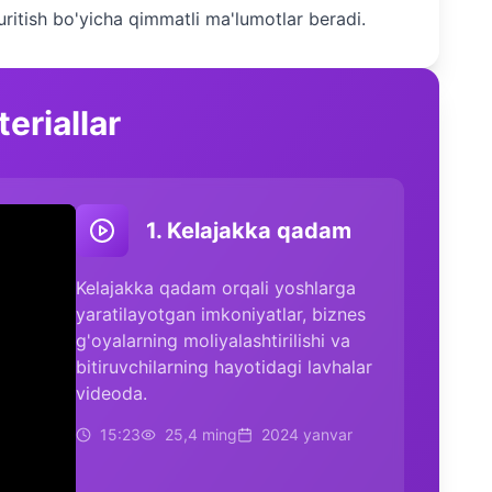
uritish bo'yicha qimmatli ma'lumotlar beradi.
eriallar
1. Kelajakka qadam
Kelajakka qadam orqali yoshlarga
yaratilayotgan imkoniyatlar, biznes
g'oyalarning moliyalashtirilishi va
bitiruvchilarning hayotidagi lavhalar
videoda.
15:23
25,4 ming
2024 yanvar