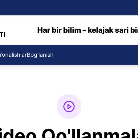
Har bir bilim – kelajak sari 
TI
Yonalishlar
Bog‘lanish
ideo Qo'llanmal