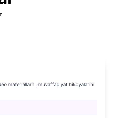
r
deo materiallarni, muvaffaqiyat hikoyalarini