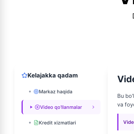
Kelajakka qadam
Vid
Markaz haqida
Bu bo'
va foy
Video qo'llanmalar
Vide
Kredit xizmatlari