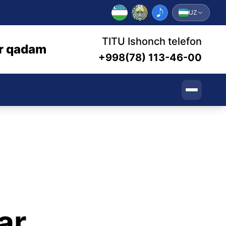
UZ
TITU Ishonch telefon
bir qadam
+998(78) 113-46-00
ar