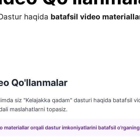
Dastur haqida
batafsil video materialla
eo Qo'llanmalar
limda siz "Kelajakka qadam" dasturi haqida batafsil vi
dali maslahatlarni topasiz.
o materiallar orqali dastur imkoniyatlarini batafsil o'rganing