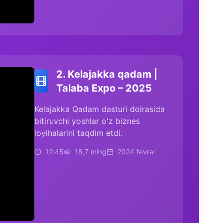
2. Kelajakka qadam |
Talaba Expo – 2025
Kelajakka Qadam dasturi doirasida
bitiruvchi yoshlar oʻz biznes
loyihalarini taqdim etdi.
12:45
18,7 ming
2024 fevral