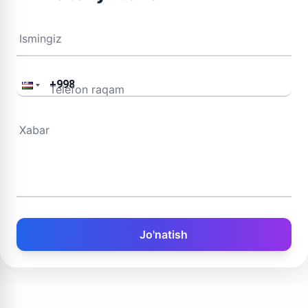
Ismingiz
Telefon raqam
Xabar
Jo'natish