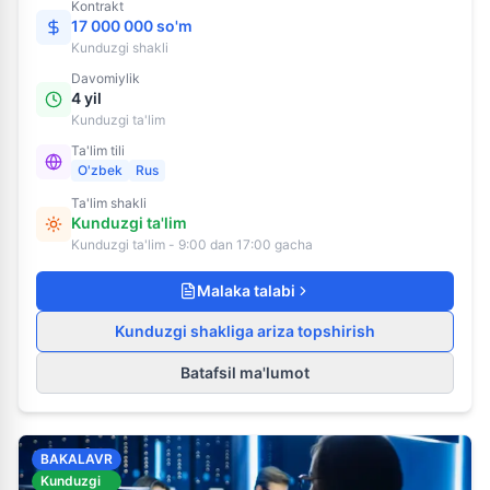
Kontrakt
17 000 000 so'm
Kunduzgi
shakli
Davomiylik
4 yil
Kunduzgi ta'lim
Ta'lim tili
O'zbek
Rus
Ta'lim shakli
Kunduzgi ta'lim
Kunduzgi ta'lim - 9:00 dan 17:00 gacha
Malaka talabi
Kunduzgi shakliga ariza topshirish
Batafsil ma'lumot
BAKALAVR
Kunduzgi