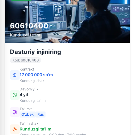
60610400
Kunduzgi ta'lim
Dasturiy injiniring
Kod
:
60610400
Kontrakt
17 000 000 so'm
Kunduzgi
shakli
Davomiylik
4 yil
Kunduzgi ta'lim
Ta'lim tili
O'zbek
Rus
Ta'lim shakli
Kunduzgi ta'lim
Kunduzgi ta'lim - 9:00 dan 17:00 gacha