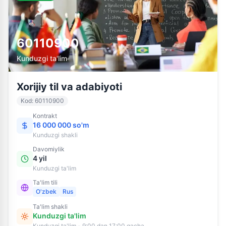
60110900
Kunduzgi ta'lim
Xorijiy til va adabiyoti
Kod
:
60110900
Kontrakt
16 000 000 so'm
Kunduzgi
shakli
Davomiylik
4 yil
Kunduzgi ta'lim
Ta'lim tili
O'zbek
Rus
Ta'lim shakli
Kunduzgi ta'lim
Kunduzgi ta'lim - 9:00 dan 17:00 gacha