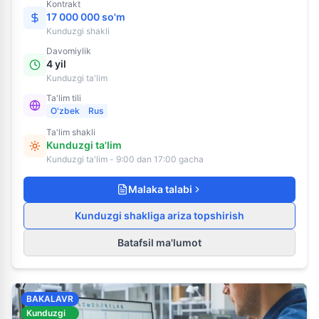
Kontrakt
17 000 000 so'm
Kunduzgi
shakli
Davomiylik
4 yil
Kunduzgi ta'lim
Ta'lim tili
O'zbek
Rus
Ta'lim shakli
Kunduzgi ta'lim
Kunduzgi ta'lim - 9:00 dan 17:00 gacha
Malaka talabi
Kunduzgi shakliga ariza topshirish
Batafsil ma'lumot
BAKALAVR
Kunduzgi