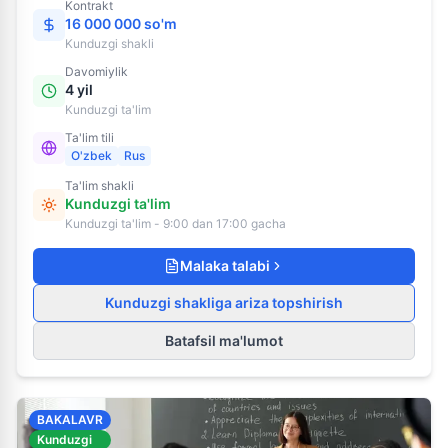
Kontrakt
16 000 000 so'm
Kunduzgi
shakli
Davomiylik
4 yil
Kunduzgi ta'lim
Ta'lim tili
O'zbek
Rus
Ta'lim shakli
Kunduzgi ta'lim
Kunduzgi ta'lim - 9:00 dan 17:00 gacha
Malaka talabi
Kunduzgi shakliga ariza topshirish
Batafsil ma'lumot
BAKALAVR
Kunduzgi