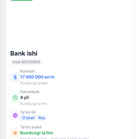
60410600
Kunduzgi ta'lim
Bank ishi
Kod
:
60410600
Kontrakt
17 000 000 so'm
Kunduzgi
shakli
Davomiylik
4 yil
Kunduzgi ta'lim
Ta'lim tili
O'zbek
Rus
Ta'lim shakli
Kunduzgi ta'lim
Kunduzgi ta'lim - 9:00 dan 17:00 gacha