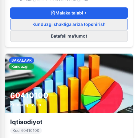
Malaka talabi
Kunduzgi shakliga ariza topshirish
Batafsil ma'lumot
BAKALAVR
Kunduzgi
60410100
Kunduzgi ta'lim
Iqtisodiyot
Kod
:
60410100