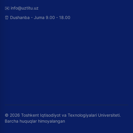
✉️
info@uztitu.uz
⏰
Dushanba - Juma 9.00 - 18.00
©
2026
Toshkent Iqtisodiyot va Texnologiyalari Universiteti.
Barcha huquqlar himoyalangan