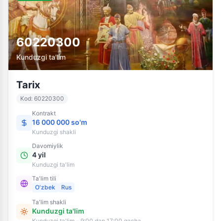
60220300
Kunduzgi ta'lim
Tarix
Kod
:
60220300
Kontrakt
16 000 000 so'm
Kunduzgi
shakli
Davomiylik
4 yil
Kunduzgi ta'lim
Ta'lim tili
O'zbek
Rus
Ta'lim shakli
Kunduzgi ta'lim
Kunduzgi ta'lim - 9:00 dan 17:00 gacha