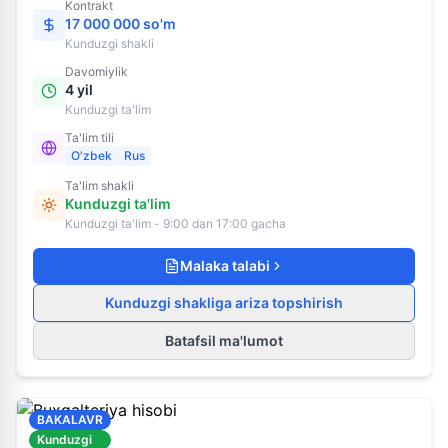
Kontrakt
17 000 000 so'm
Kunduzgi
shakli
Davomiylik
4 yil
Kunduzgi ta'lim
Ta'lim tili
O'zbek
Rus
Ta'lim shakli
Kunduzgi ta'lim
Kunduzgi ta'lim - 9:00 dan 17:00 gacha
Malaka talabi
Kunduzgi shakliga ariza topshirish
Batafsil ma'lumot
BAKALAVR
Kunduzgi