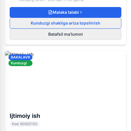
Malaka talabi
Kunduzgi shakliga ariza topshirish
Batafsil ma'lumot
BAKALAVR
Kunduzgi
60920100
Kunduzgi ta'lim
Ijtimoiy ish
Kod
:
60920100