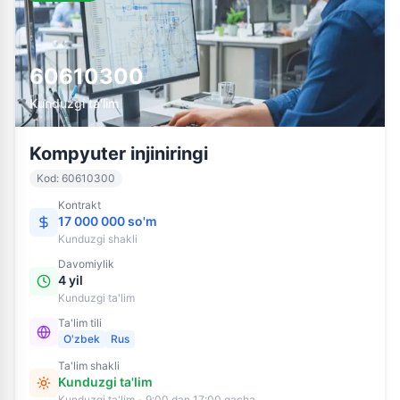
60610300
Kunduzgi ta'lim
Kompyuter injiniringi
Kod
:
60610300
Kontrakt
17 000 000 so'm
Kunduzgi
shakli
Davomiylik
4 yil
Kunduzgi ta'lim
Ta'lim tili
O'zbek
Rus
Ta'lim shakli
Kunduzgi ta'lim
Kunduzgi ta'lim - 9:00 dan 17:00 gacha