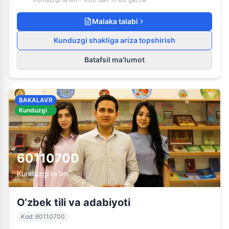
Malaka talabi
Kunduzgi shakliga ariza topshirish
Batafsil ma'lumot
BAKALAVR
Kunduzgi
60110700
Kunduzgi ta'lim
O‘zbek tili va adabiyoti
Kod
:
60110700