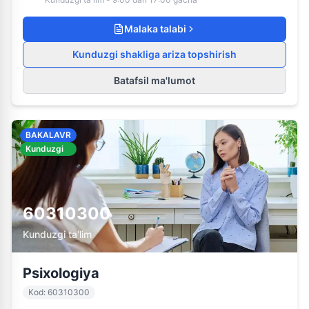
Malaka talabi
Kunduzgi shakliga ariza topshirish
Batafsil ma'lumot
BAKALAVR
Kunduzgi
60310300
Kunduzgi ta'lim
Psixologiya
Kod
:
60310300