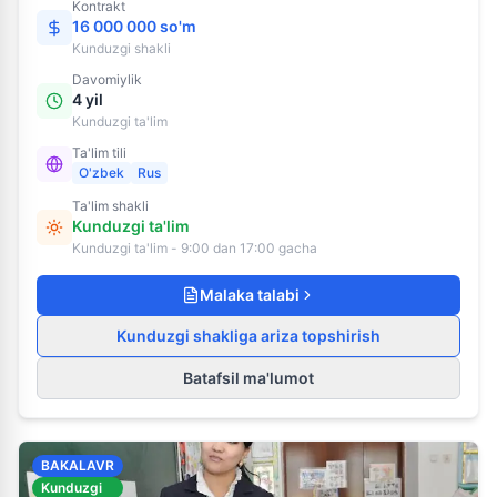
Kontrakt
16 000 000 so'm
Kunduzgi
shakli
Davomiylik
4 yil
Kunduzgi ta'lim
Ta'lim tili
O'zbek
Rus
Ta'lim shakli
Kunduzgi ta'lim
Kunduzgi ta'lim - 9:00 dan 17:00 gacha
Malaka talabi
Kunduzgi shakliga ariza topshirish
Batafsil ma'lumot
BAKALAVR
Kunduzgi