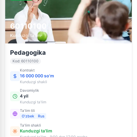
60110100
Kunduzgi ta'lim
Pedagogika
Kod
:
60110100
Kontrakt
16 000 000 so'm
Kunduzgi
shakli
Davomiylik
4 yil
Kunduzgi ta'lim
Ta'lim tili
O'zbek
Rus
Ta'lim shakli
Kunduzgi ta'lim
Kunduzgi ta'lim - 9:00 dan 17:00 gacha