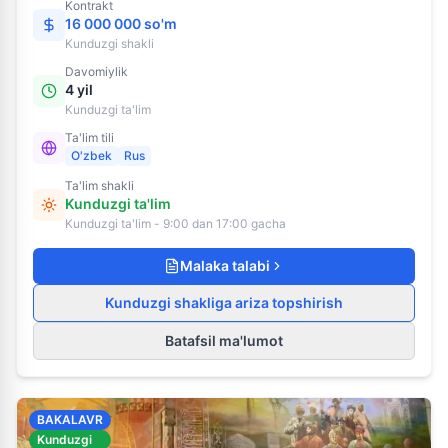
Kontrakt
16 000 000 so'm
Kunduzgi
shakli
Davomiylik
4 yil
Kunduzgi ta'lim
Ta'lim tili
O'zbek
Rus
Ta'lim shakli
Kunduzgi ta'lim
Kunduzgi ta'lim - 9:00 dan 17:00 gacha
Malaka talabi
Kunduzgi shakliga ariza topshirish
Batafsil ma'lumot
BAKALAVR
Kunduzgi