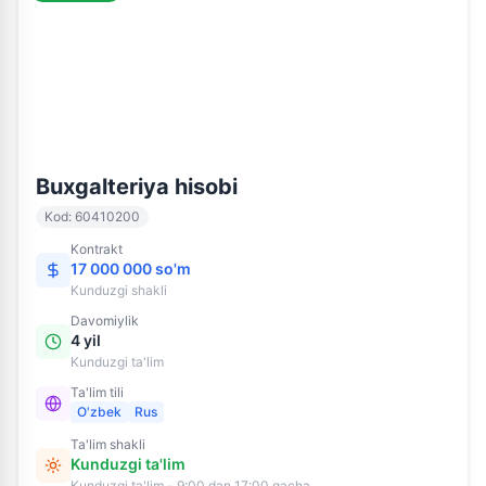
60410200
Kunduzgi ta'lim
Buxgalteriya hisobi
Kod
:
60410200
Kontrakt
17 000 000 so'm
Kunduzgi
shakli
Davomiylik
4 yil
Kunduzgi ta'lim
Ta'lim tili
O'zbek
Rus
Ta'lim shakli
Kunduzgi ta'lim
Kunduzgi ta'lim - 9:00 dan 17:00 gacha