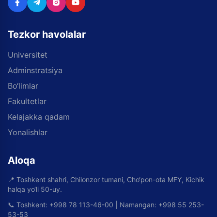
Tezkor havolalar
Universitet
Adminstratsiya
Bo‘limlar
Fakultetlar
Kelajakka qadam
Yonalishlar
Aloqa
📍
Toshkent shahri, Chilonzor tumani, Cho‘pon-ota MFY, Kichik
halqa yo‘li 50-uy.
📞
Toshkent: +998 78 113-46-00 | Namangan: +998 55 253-
53-53