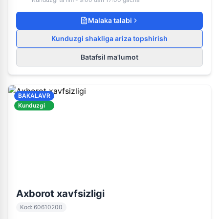
Malaka talabi
Kunduzgi shakliga ariza topshirish
Batafsil ma'lumot
BAKALAVR
Kunduzgi
60610200
Kunduzgi ta'lim
Axborot xavfsizligi
Kod
:
60610200