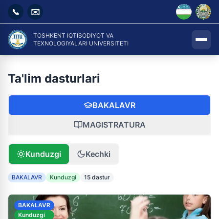
📞
✉️
TOSHKENT IQTISODIYOT VA
TEXNOLOGIYALARI UNIVERSITETI
Ta'lim dasturlari
BAKALAVR
MAGISTRATURA
Kunduzgi
Kechki
BAKALAVR
Kunduzgi
15 dastur
BAKALAVR
Kunduzgi