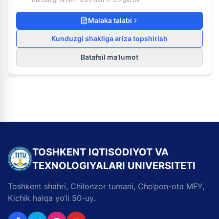
Malaka talabi
Kunduzgi shakliga ariza topshirish
Batafsil ma'lumot
TOSHKENT IQTISODIYOT VA
TEXNOLOGIYALARI UNIVERSITETI
Toshkent shahri, Chilonzor tumani, Cho‘pon-ota MFY,
Kichik halqa yo‘li 50-uy.