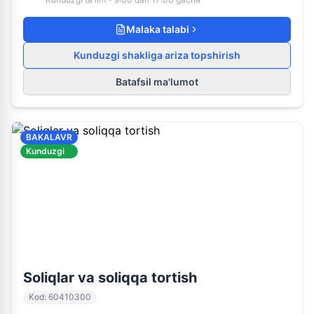
Malaka talabi
Kunduzgi shakliga ariza topshirish
Batafsil ma'lumot
BAKALAVR
Kunduzgi
60410300
Kunduzgi ta'lim
Soliqlar va soliqqa tortish
Kod
:
60410300