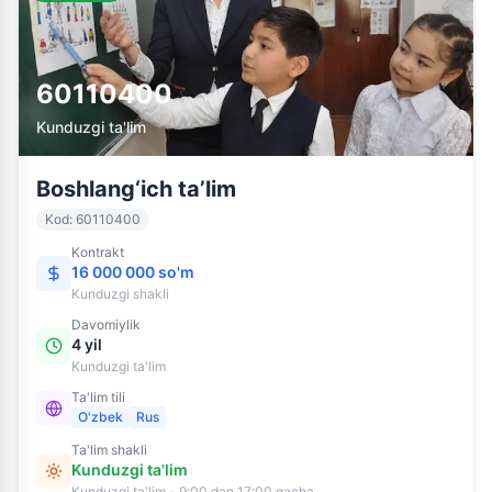
60110400
Kunduzgi ta'lim
Boshlang‘ich ta’lim
Kod
:
60110400
Kontrakt
16 000 000 so'm
Kunduzgi
shakli
Davomiylik
4 yil
Kunduzgi ta'lim
Ta'lim tili
O'zbek
Rus
Ta'lim shakli
Kunduzgi ta'lim
Kunduzgi ta'lim - 9:00 dan 17:00 gacha