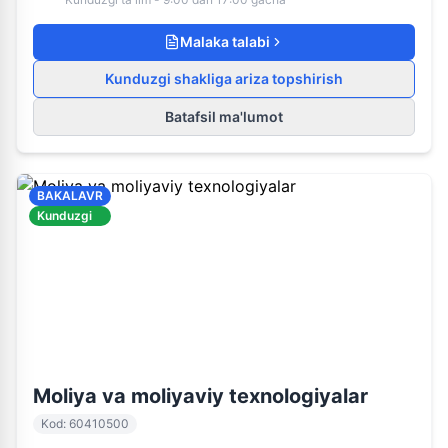
Malaka talabi
Kunduzgi shakliga ariza topshirish
Batafsil ma'lumot
BAKALAVR
Kunduzgi
60410500
Kunduzgi ta'lim
Moliya va moliyaviy texnologiyalar
Kod
:
60410500