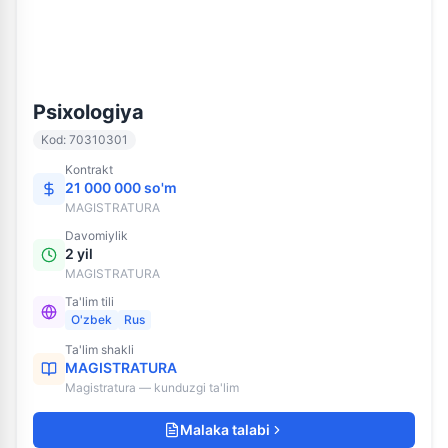
70310301
MAGISTRATURA
Psixologiya
Kod
:
70310301
Kontrakt
21 000 000 so'm
MAGISTRATURA
Davomiylik
2 yil
MAGISTRATURA
Ta'lim tili
O'zbek
Rus
Ta'lim shakli
MAGISTRATURA
Magistratura — kunduzgi ta'lim
Malaka talabi