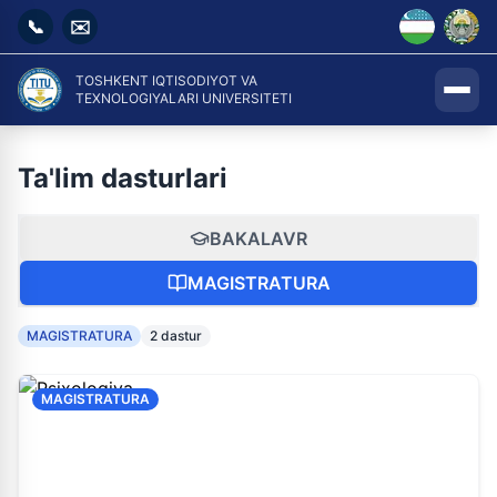
📞
✉️
TOSHKENT IQTISODIYOT VA
TEXNOLOGIYALARI UNIVERSITETI
Ta'lim dasturlari
BAKALAVR
MAGISTRATURA
MAGISTRATURA
2 dastur
MAGISTRATURA