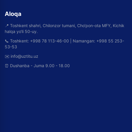
Aloqa
📍
Toshkent shahri, Chilonzor tumani, Cho‘pon-ota MFY, Kichik
halqa yo‘li 50-uy.
📞
Toshkent: +998 78 113-46-00 | Namangan: +998 55 253-
53-53
✉️
info@uztitu.uz
⏰
Dushanba - Juma 9.00 - 18.00