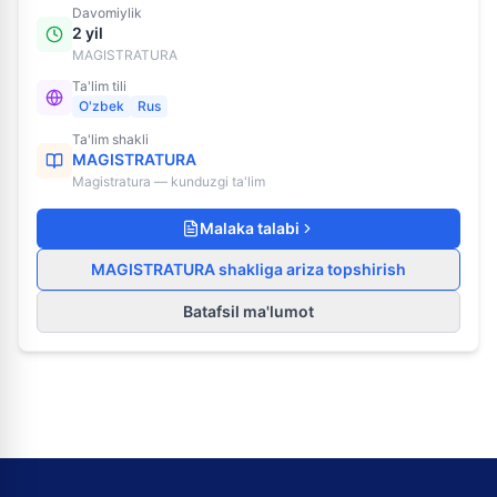
Davomiylik
2 yil
MAGISTRATURA
Ta'lim tili
O'zbek
Rus
Ta'lim shakli
MAGISTRATURA
Magistratura — kunduzgi ta'lim
Malaka talabi
MAGISTRATURA shakliga ariza topshirish
Batafsil ma'lumot