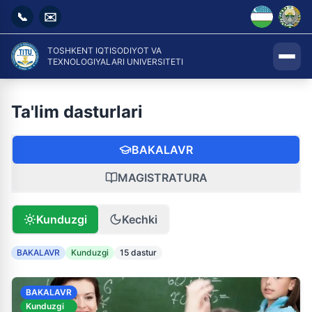
📞
✉️
TOSHKENT IQTISODIYOT VA
TEXNOLOGIYALARI UNIVERSITETI
Ta'lim dasturlari
BAKALAVR
MAGISTRATURA
Kunduzgi
Kechki
BAKALAVR
Kunduzgi
15 dastur
BAKALAVR
Kunduzgi