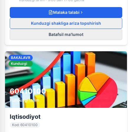
Malaka talabi
Kunduzgi shakliga ariza topshirish
Batafsil ma'lumot
BAKALAVR
Kunduzgi
60410100
Kunduzgi ta'lim
Iqtisodiyot
Kod
:
60410100