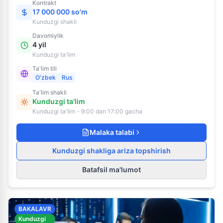
Kontrakt
17 000 000 so'm
Kunduzgi
shakli
Davomiylik
4 yil
Kunduzgi ta'lim
Ta'lim tili
O'zbek
Rus
Ta'lim shakli
Kunduzgi ta'lim
Kunduzgi ta'lim - 9:00 dan 17:00 gacha
Malaka talabi
Kunduzgi shakliga ariza topshirish
Batafsil ma'lumot
BAKALAVR
Kunduzgi