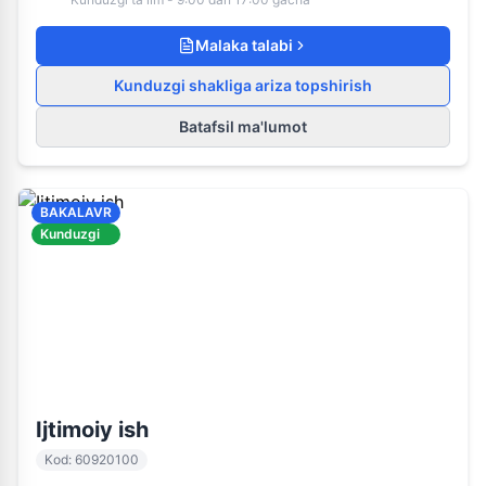
Malaka talabi
Kunduzgi shakliga ariza topshirish
Batafsil ma'lumot
BAKALAVR
Kunduzgi
60920100
Kunduzgi ta'lim
Ijtimoiy ish
Kod
:
60920100