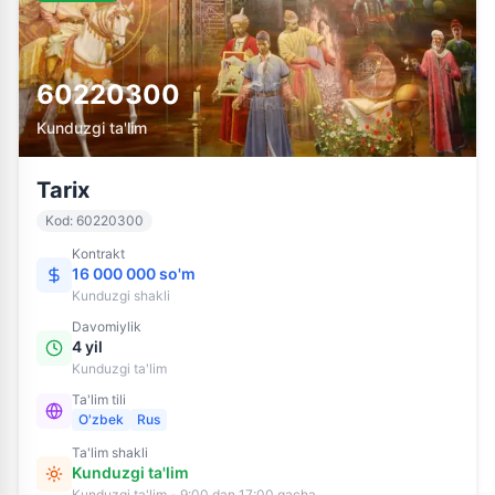
60220300
Kunduzgi ta'lim
Tarix
Kod
:
60220300
Kontrakt
16 000 000 so'm
Kunduzgi
shakli
Davomiylik
4 yil
Kunduzgi ta'lim
Ta'lim tili
O'zbek
Rus
Ta'lim shakli
Kunduzgi ta'lim
Kunduzgi ta'lim - 9:00 dan 17:00 gacha