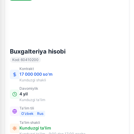
60410200
Kunduzgi ta'lim
Buxgalteriya hisobi
Kod
:
60410200
Kontrakt
17 000 000 so'm
Kunduzgi
shakli
Davomiylik
4 yil
Kunduzgi ta'lim
Ta'lim tili
O'zbek
Rus
Ta'lim shakli
Kunduzgi ta'lim
Kunduzgi ta'lim - 9:00 dan 17:00 gacha