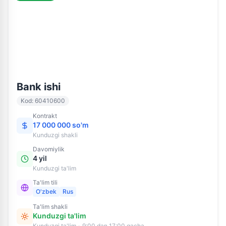
60410600
Kunduzgi ta'lim
Bank ishi
Kod
:
60410600
Kontrakt
17 000 000 so'm
Kunduzgi
shakli
Davomiylik
4 yil
Kunduzgi ta'lim
Ta'lim tili
O'zbek
Rus
Ta'lim shakli
Kunduzgi ta'lim
Kunduzgi ta'lim - 9:00 dan 17:00 gacha