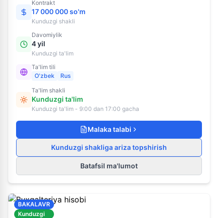
Kontrakt
17 000 000 so'm
Kunduzgi
shakli
Davomiylik
4 yil
Kunduzgi ta'lim
Ta'lim tili
O'zbek
Rus
Ta'lim shakli
Kunduzgi ta'lim
Kunduzgi ta'lim - 9:00 dan 17:00 gacha
Malaka talabi
Kunduzgi shakliga ariza topshirish
Batafsil ma'lumot
BAKALAVR
Kunduzgi