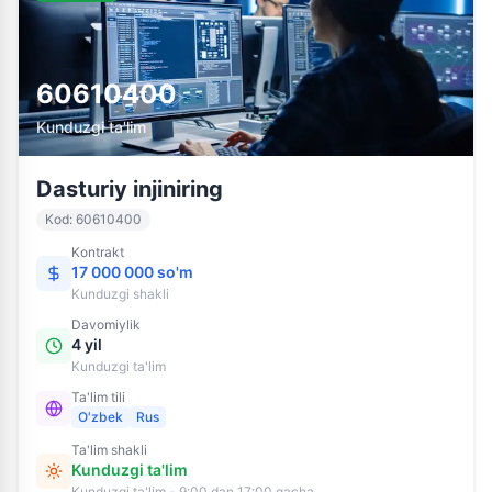
60610400
Kunduzgi ta'lim
Dasturiy injiniring
Kod
:
60610400
Kontrakt
17 000 000 so'm
Kunduzgi
shakli
Davomiylik
4 yil
Kunduzgi ta'lim
Ta'lim tili
O'zbek
Rus
Ta'lim shakli
Kunduzgi ta'lim
Kunduzgi ta'lim - 9:00 dan 17:00 gacha