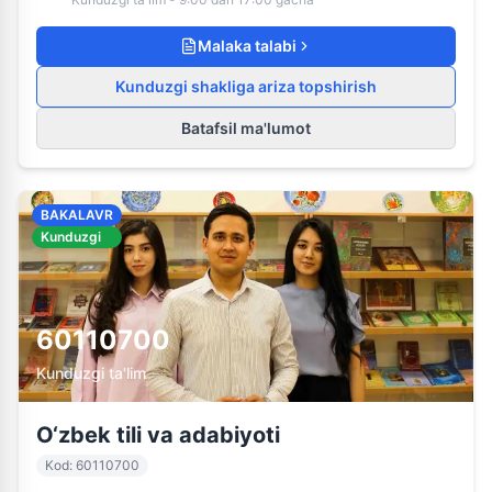
Malaka talabi
Kunduzgi shakliga ariza topshirish
Batafsil ma'lumot
BAKALAVR
Kunduzgi
60110700
Kunduzgi ta'lim
O‘zbek tili va adabiyoti
Kod
:
60110700