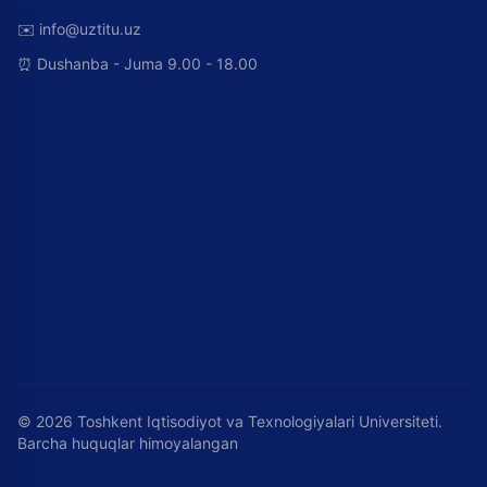
✉️
info@uztitu.uz
⏰
Dushanba - Juma 9.00 - 18.00
©
2026
Toshkent Iqtisodiyot va Texnologiyalari Universiteti.
Barcha huquqlar himoyalangan