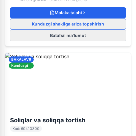
Malaka talabi
Kunduzgi shakliga ariza topshirish
Batafsil ma'lumot
BAKALAVR
Kunduzgi
60410300
Kunduzgi ta'lim
Soliqlar va soliqqa tortish
Kod
:
60410300