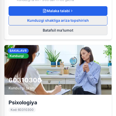
Malaka talabi
Kunduzgi shakliga ariza topshirish
Batafsil ma'lumot
BAKALAVR
Kunduzgi
60310300
Kunduzgi ta'lim
Psixologiya
Kod
:
60310300