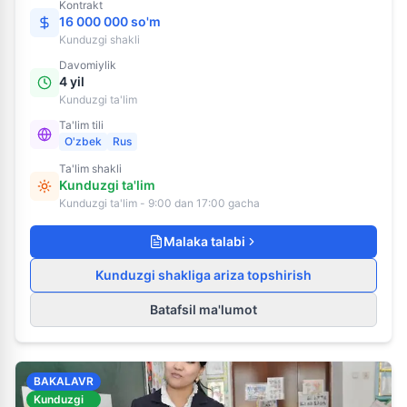
Kontrakt
16 000 000 so'm
Kunduzgi
shakli
Davomiylik
4 yil
Kunduzgi ta'lim
Ta'lim tili
O'zbek
Rus
Ta'lim shakli
Kunduzgi ta'lim
Kunduzgi ta'lim - 9:00 dan 17:00 gacha
Malaka talabi
Kunduzgi shakliga ariza topshirish
Batafsil ma'lumot
BAKALAVR
Kunduzgi