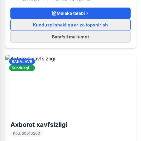
Malaka talabi
Kunduzgi shakliga ariza topshirish
Batafsil ma'lumot
BAKALAVR
Kunduzgi
60610200
Kunduzgi ta'lim
Axborot xavfsizligi
Kod
:
60610200