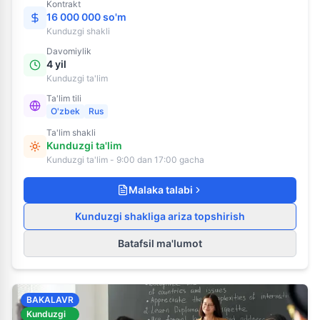
Kontrakt
16 000 000 so'm
Kunduzgi
shakli
Davomiylik
4 yil
Kunduzgi ta'lim
Ta'lim tili
O'zbek
Rus
Ta'lim shakli
Kunduzgi ta'lim
Kunduzgi ta'lim - 9:00 dan 17:00 gacha
Malaka talabi
Kunduzgi shakliga ariza topshirish
Batafsil ma'lumot
BAKALAVR
Kunduzgi