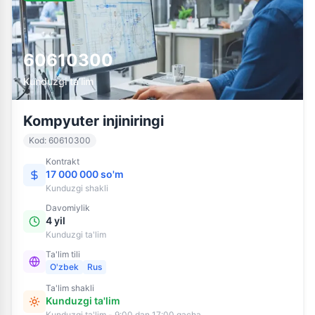
60610300
Kunduzgi ta'lim
Kompyuter injiniringi
Kod
:
60610300
Kontrakt
17 000 000 so'm
Kunduzgi
shakli
Davomiylik
4 yil
Kunduzgi ta'lim
Ta'lim tili
O'zbek
Rus
Ta'lim shakli
Kunduzgi ta'lim
Kunduzgi ta'lim - 9:00 dan 17:00 gacha