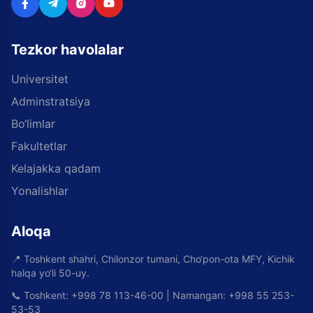
Tezkor havolalar
Universitet
Adminstratsiya
Bo‘limlar
Fakultetlar
Kelajakka qadam
Yonalishlar
Aloqa
📍
Toshkent shahri, Chilonzor tumani, Cho‘pon-ota MFY, Kichik
halqa yo‘li 50-uy.
📞
Toshkent: +998 78 113-46-00 | Namangan: +998 55 253-
53-53