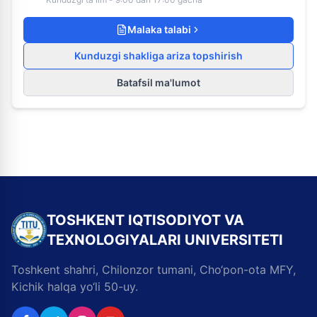
Malaka talabi
Kunduzgi shakliga ariza topshirish
Batafsil ma'lumot
TOSHKENT IQTISODIYOT VA
TEXNOLOGIYALARI UNIVERSITETI
Toshkent shahri, Chilonzor tumani, Cho‘pon-ota MFY,
Kichik halqa yo‘li 50-uy.