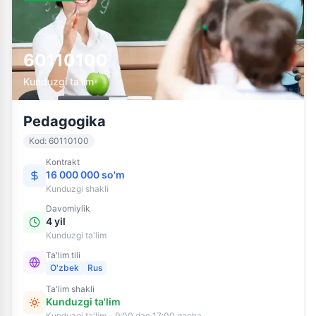
60110100
Kunduzgi ta'lim
Pedagogika
Kod
:
60110100
Kontrakt
16 000 000 so'm
Kunduzgi
shakli
Davomiylik
4 yil
Kunduzgi ta'lim
Ta'lim tili
O'zbek
Rus
Ta'lim shakli
Kunduzgi ta'lim
Kunduzgi ta'lim - 9:00 dan 17:00 gacha