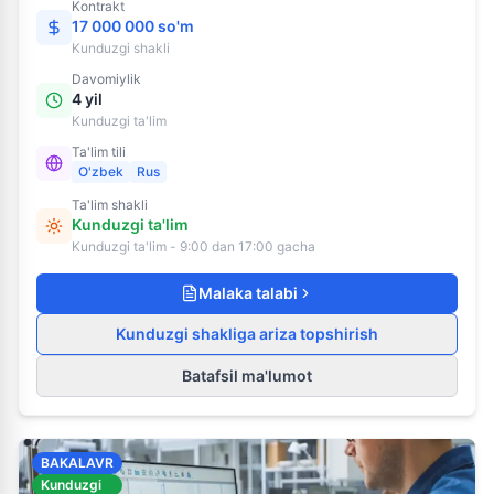
Kontrakt
17 000 000 so'm
Kunduzgi
shakli
Davomiylik
4 yil
Kunduzgi ta'lim
Ta'lim tili
O'zbek
Rus
Ta'lim shakli
Kunduzgi ta'lim
Kunduzgi ta'lim - 9:00 dan 17:00 gacha
Malaka talabi
Kunduzgi shakliga ariza topshirish
Batafsil ma'lumot
BAKALAVR
Kunduzgi