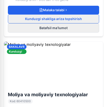
Malaka talabi
Kunduzgi shakliga ariza topshirish
Batafsil ma'lumot
BAKALAVR
Kunduzgi
60410500
Kunduzgi ta'lim
Moliya va moliyaviy texnologiyalar
Kod
:
60410500