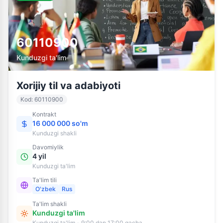
60110900
Kunduzgi ta'lim
Xorijiy til va adabiyoti
Kod
:
60110900
Kontrakt
16 000 000 so'm
Kunduzgi
shakli
Davomiylik
4 yil
Kunduzgi ta'lim
Ta'lim tili
O'zbek
Rus
Ta'lim shakli
Kunduzgi ta'lim
Kunduzgi ta'lim - 9:00 dan 17:00 gacha