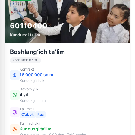
60110400
Kunduzgi ta'lim
Boshlang‘ich ta’lim
Kod
:
60110400
Kontrakt
16 000 000 so'm
Kunduzgi
shakli
Davomiylik
4 yil
Kunduzgi ta'lim
Ta'lim tili
O'zbek
Rus
Ta'lim shakli
Kunduzgi ta'lim
Kunduzgi ta'lim - 9:00 dan 17:00 gacha