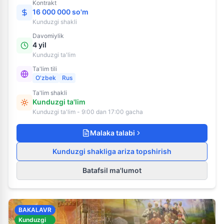
Kontrakt
16 000 000 so'm
Kunduzgi
shakli
Davomiylik
4 yil
Kunduzgi ta'lim
Ta'lim tili
O'zbek
Rus
Ta'lim shakli
Kunduzgi ta'lim
Kunduzgi ta'lim - 9:00 dan 17:00 gacha
Malaka talabi
Kunduzgi shakliga ariza topshirish
Batafsil ma'lumot
BAKALAVR
Kunduzgi